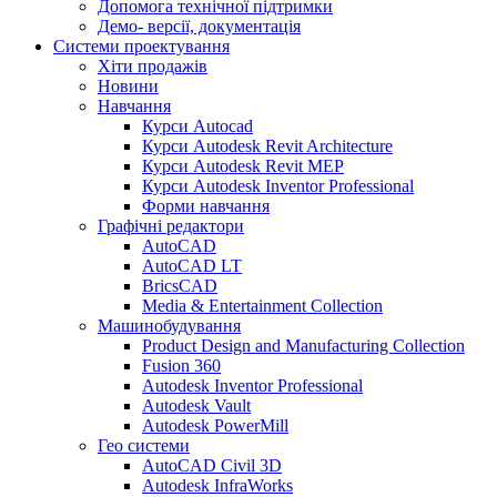
Допомога технічної підтримки
Демо- версії, документація
Системи проектування
Хіти продажів
Новини
Навчання
Курси Autocad
Курси Autodesk Revit Architecture
Курси Autodesk Revit MEP
Курси Autodesk Inventor Professional
Форми навчання
Графічні редактори
AutoCAD
AutoCAD LT
BricsCAD
Media & Entertainment Collection
Машинобудування
Product Design and Manufacturing Collection
Fusion 360
Autodesk Inventor Professional
Autodesk Vault
Autodesk PowerMill
Гео системи
AutoCAD Civil 3D
Autodesk InfraWorks