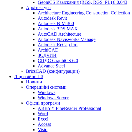
GeoniCS Изыскания (RGS, RGS_PL) 8.0.043
Архітектура
Architecture Engineering Construction Collection
Autodesk Revit
Autodesk BIM 360
Autodesk 3DS MAX
AutoCAD Architecture
Autodesk Navisworks Manage
Autodesk ReCap Pro
ArchiCAD
ЗОДЧИЙ
СПДС GraphiCS 6.0
Advance Steel
BricsCAD (конфигурации)
Ліцензійне ПЗ
Новини
Операційні системи
Windows
Windows Server
Офісні програми
ABBYY FineReader Professional
Word
Excel
Access
Visio