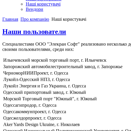
Наші користувачі
Вендори
Главная
Про компанію
Наші користувачі
Наши пользователи
Специалистами ООО "Элекран Софт" реализовано несколько д
своими пользователями, среди них:
Ильичевский морской торговый порт, г. Ильичевск
Запорожский автомобилестроительный завод, г. Запорожье
ЧерноморНИИПроект, г. Одесса
Лукойл-Одесский НПЗ, г. Одесса
Лукойл Энергия и Газ Украина, г. Одесса
Одесский припортовый завод, г. Южный
Морской Торговый порт "Южный", г. Южный
Одессагипродор, г. Одесса
Одессакоммунпроект, г. Одесса
Одесжелдорпроект, г. Одесса
Aker Yards Design Ukraine, г. Николаев
Одесский Национальный Политехнический Университет, г. Од