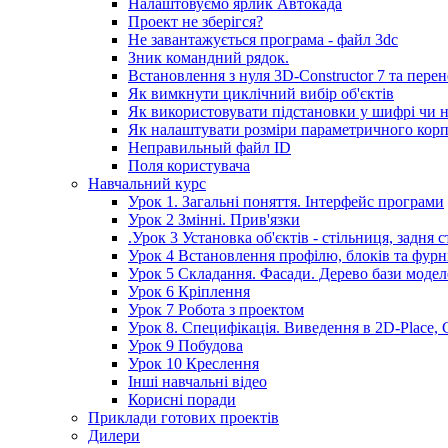
Налаштовуємо ярлик Автокада
Проект не зберігся?
Не завантажується програма - файл 3dc
Зник командний рядок.
Встановлення з нуля 3D-Constructor 7 та пере
Як вимкнути циклічний вибір об'єктів
Як використовувати підстановки у шифрі чи н
Як налаштувати розміри параметричного кор
Неправильный файл ID
Поля користувача
Навчальний курс
Урок 1. Загальні поняття. Інтерфейс програми
Урок 2 Змінні. Прив'язки
.Урок 3 Установка об'єктів - стільниця, задня 
Урок 4 Встановлення профілю, блоків та фурніт
Урок 5 Складання. Фасади. Дерево бази моде
Урок 6 Кріплення
Урок 7 Робота з проектом
Урок 8. Специфікація. Виведення в 2D-Place, 
Урок 9 Побудова
Урок 10 Креслення
Інші навчальні відео
Корисні поради
Приклади готових проектів
Дилери