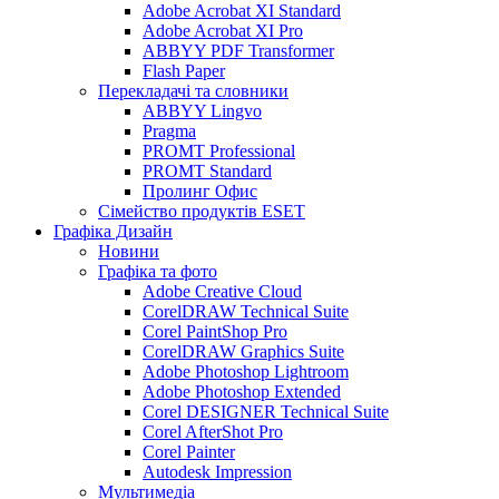
Adobe Acrobat XI Standard
Adobe Acrobat XI Pro
ABBYY PDF Transformer
Flash Paper
Перекладачі та словники
ABBYY Lingvo
Pragma
PROMT Professional
PROMT Standard
Пролинг Офис
Сімейство продуктів ESET
Графіка Дизайн
Новини
Графіка та фото
Adobe Creative Cloud
CorelDRAW Technical Suite
Corel PaintShop Pro
CorelDRAW Graphics Suite
Adobe Photoshop Lightroom
Adobe Photoshop Extended
Corel DESIGNER Technical Suite
Corel AfterShot Pro
Corel Painter
Autodesk Impression
Мультимедіа