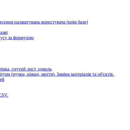
несення налаштувань користувача (крім бази)
азві
пусу за формулою
стінка, гнутий лист, цоколь
ури (ручки, ніжки, миття). Заміна матеріалів та об'єктів.
лей
CSV.