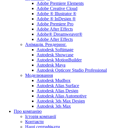
Adobe Premiere Elements
Adobe Creative Cloud
Adobe ® Illustrator ®
Adobe ® InDesign ®
Adobe Premiere Pro
Adobe After Effects
Adobe® Dreamweaver®
Adobe After Effects
Анімація. Рендеринг.
Autodesk Softimage
Autodesk Showcase
Autodesk MotionBuilder
Autodesk Maya
Autodesk Opticore Studio Professional
Моделювання
Autodesk Mudbox
Autodesk Alias Surface
Autodesk Alias Design
Autodesk Alias Automotive
Autodesk 3ds Max Design
Autodesk 3ds Max
Про компанію
Історія компанії
Контакти
Наші сертифікати