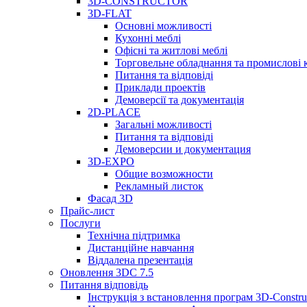
3D-CONSTRUCTOR
3D-FLAT
Основні можливості
Кухонні меблі
Офісні та житлові меблі
Торговельне обладнання та промислові 
Питання та відповіді
Приклади проектів
Демоверсії та документація
2D-PLACE
Загальні можливості
Питання та відповіді
Демоверсии и документация
3D-EXPO
Общие возможности
Рекламный листок
Фасад 3D
Прайс-лист
Послуги
Технічна підтримка
Дистанційне навчання
Віддалена презентація
Оновлення 3DC 7.5
Питання відповідь
Інструкція з встановлення програм 3D-Construc