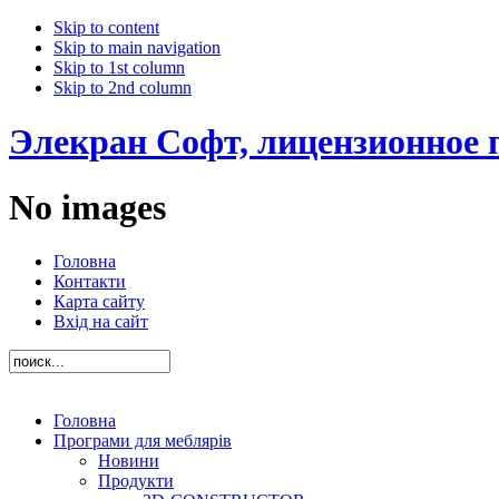
Skip to content
Skip to main navigation
Skip to 1st column
Skip to 2nd column
Элекран Софт, лицензионное 
No images
Головна
Контакти
Карта сайту
Вхід на сайт
Головна
Програми для меблярів
Новини
Продукти