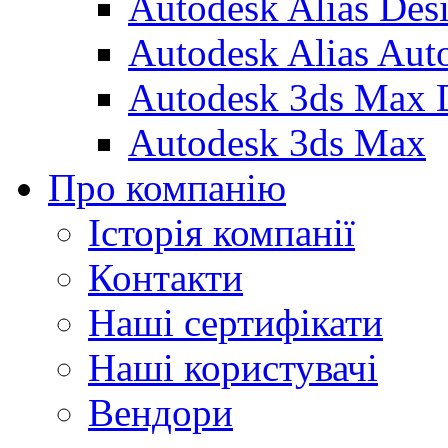
Autodesk Alias Des
Autodesk Alias Aut
Autodesk 3ds Max 
Autodesk 3ds Max
Про компанію
Історія компанії
Контакти
Наші сертифікати
Наші користувачі
Вендори