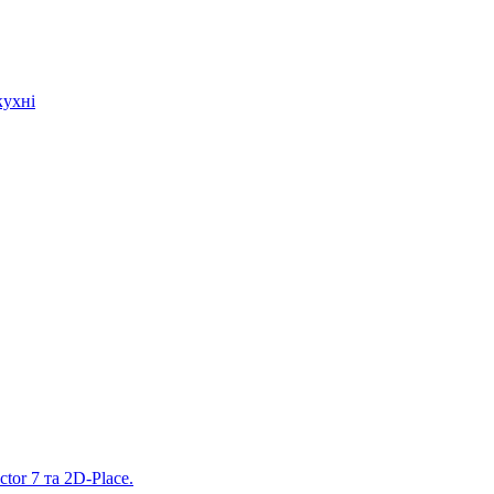
кухні
tor 7 та 2D-Place.