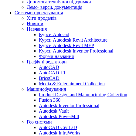
Допомога технічної підтримки
Демо- версії, документація
Системи проектування
Хіти продажів
Новини
Навчання
Курси Autocad
Курси Autodesk Revit Architecture
Курси Autodesk Revit MEP
Курси Autodesk Inventor Professional
Форми навчання
Графічні редактори
AutoCAD
AutoCAD LT
BricsCAD
Media & Entertainment Collection
Машинобудування
Product Design and Manufacturing Collection
Fusion 360
Autodesk Inventor Professional
Autodesk Vault
Autodesk PowerMill
Гео системи
AutoCAD Civil 3D
Autodesk InfraWorks