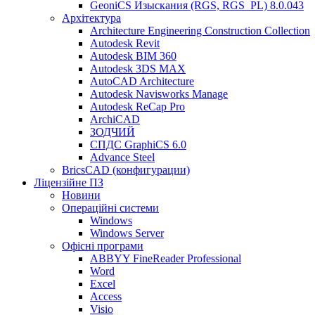
GeoniCS Изыскания (RGS, RGS_PL) 8.0.043
Архітектура
Architecture Engineering Construction Collection
Autodesk Revit
Autodesk BIM 360
Autodesk 3DS MAX
AutoCAD Architecture
Autodesk Navisworks Manage
Autodesk ReCap Pro
ArchiCAD
ЗОДЧИЙ
СПДС GraphiCS 6.0
Advance Steel
BricsCAD (конфигурации)
Ліцензійне ПЗ
Новини
Операційні системи
Windows
Windows Server
Офісні програми
ABBYY FineReader Professional
Word
Excel
Access
Visio