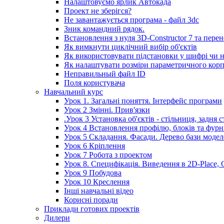
Налаштовуємо ярлик Автокада
Проект не зберігся?
Не завантажується програма - файл 3dc
Зник командний рядок.
Встановлення з нуля 3D-Constructor 7 та пере
Як вимкнути циклічний вибір об'єктів
Як використовувати підстановки у шифрі чи н
Як налаштувати розміри параметричного кор
Неправильный файл ID
Поля користувача
Навчальний курс
Урок 1. Загальні поняття. Інтерфейс програми
Урок 2 Змінні. Прив'язки
.Урок 3 Установка об'єктів - стільниця, задня 
Урок 4 Встановлення профілю, блоків та фурніт
Урок 5 Складання. Фасади. Дерево бази моде
Урок 6 Кріплення
Урок 7 Робота з проектом
Урок 8. Специфікація. Виведення в 2D-Place, 
Урок 9 Побудова
Урок 10 Креслення
Інші навчальні відео
Корисні поради
Приклади готових проектів
Дилери