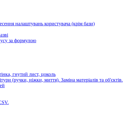
несення налаштувань користувача (крім бази)
азві
пусу за формулою
стінка, гнутий лист, цоколь
ури (ручки, ніжки, миття). Заміна матеріалів та об'єктів.
лей
CSV.