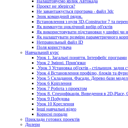
Налаштовуємо ярлик Автокада
Проект не зберігся?
Не завантажується програма - файл 3dc
Зник командний рядок.
Встановлення з нуля 3D-Constructor 7 та пере
Як вимкнути циклічний вибір об'єктів
Як використовувати підстановки у шифрі чи н
Як налаштувати розміри параметричного кор
Неправильный файл ID
Поля користувача
Навчальний курс
Урок 1. Загальні поняття. Інтерфейс програми
Урок 2 Змінні. Прив'язки
.Урок 3 Установка об'єктів - стільниця, задня 
Урок 4 Встановлення профілю, блоків та фурніт
Урок 5 Складання. Фасади. Дерево бази моде
Урок 6 Кріплення
Урок 7 Робота з проектом
Урок 8. Специфікація. Виведення в 2D-Place, 
Урок 9 Побудова
Урок 10 Креслення
Інші навчальні відео
Корисні поради
Приклади готових проектів
Дилери