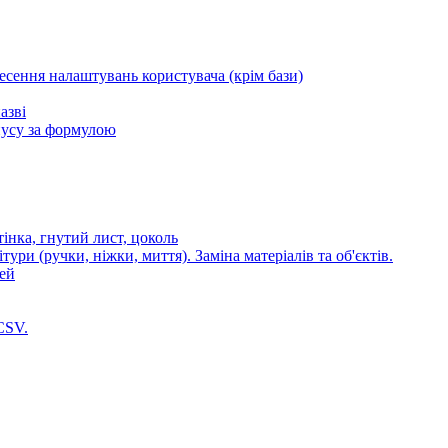
несення налаштувань користувача (крім бази)
азві
пусу за формулою
стінка, гнутий лист, цоколь
ури (ручки, ніжки, миття). Заміна матеріалів та об'єктів.
лей
CSV.