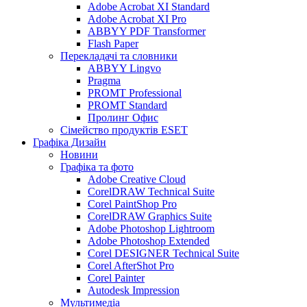
Adobe Acrobat XI Standard
Adobe Acrobat XI Pro
ABBYY PDF Transformer
Flash Paper
Перекладачі та словники
ABBYY Lingvo
Pragma
PROMT Professional
PROMT Standard
Пролинг Офис
Сімейство продуктів ESET
Графіка Дизайн
Новини
Графіка та фото
Adobe Creative Cloud
CorelDRAW Technical Suite
Corel PaintShop Pro
CorelDRAW Graphics Suite
Adobe Photoshop Lightroom
Adobe Photoshop Extended
Corel DESIGNER Technical Suite
Corel AfterShot Pro
Corel Painter
Autodesk Impression
Мультимедіа