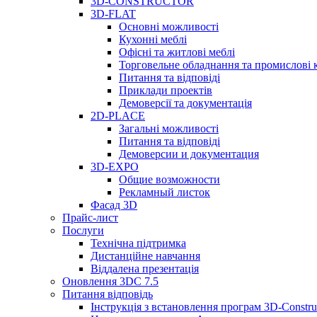
3D-CONSTRUCTOR
3D-FLAT
Основні можливості
Кухонні меблі
Офісні та житлові меблі
Торговельне обладнання та промислові 
Питання та відповіді
Приклади проектів
Демоверсії та документація
2D-PLACE
Загальні можливості
Питання та відповіді
Демоверсии и документация
3D-EXPO
Общие возможности
Рекламный листок
Фасад 3D
Прайс-лист
Послуги
Технічна підтримка
Дистанційне навчання
Віддалена презентація
Оновлення 3DC 7.5
Питання відповідь
Інструкція з встановлення програм 3D-Construc