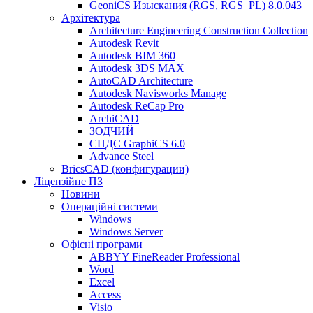
GeoniCS Изыскания (RGS, RGS_PL) 8.0.043
Архітектура
Architecture Engineering Construction Collection
Autodesk Revit
Autodesk BIM 360
Autodesk 3DS MAX
AutoCAD Architecture
Autodesk Navisworks Manage
Autodesk ReCap Pro
ArchiCAD
ЗОДЧИЙ
СПДС GraphiCS 6.0
Advance Steel
BricsCAD (конфигурации)
Ліцензійне ПЗ
Новини
Операційні системи
Windows
Windows Server
Офісні програми
ABBYY FineReader Professional
Word
Excel
Access
Visio