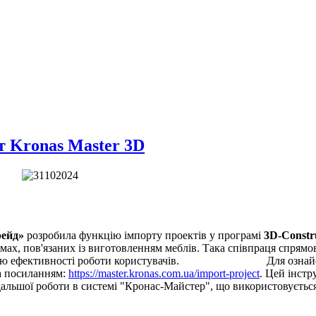
т Kronas Master 3D
ейд»
розробила функцію імпорту проектів у програмі
3D-Constru
емах, пов'язаних із виготовленням меблів. Така співпраця спрям
щенню ефективності роботи користувачів. Для ознайомлен
за посиланням:
https://master.kronas.com.ua/import-project
. Цей інстр
дальшої роботи в системі "Кронас-Майстер", що використовується