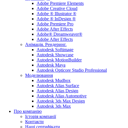
Adobe Premiere Elements
Adobe Creative Cloud
Adobe ® Illustrator ®
Adobe ® InDesign ®
Adobe Premiere Pro
Adobe After Effects
Adobe® Dreamweaver®
Adobe After Effects
Анімація. Рендеринг.
Autodesk Softimage
Autodesk Showcase
Autodesk MotionBuilder
Autodesk Maya
Autodesk Opticore Studio Professional
Моделювання
Autodesk Mudbox
Autodesk Alias Surface
Autodesk Alias Design
Autodesk Alias Automotive
Autodesk 3ds Max Design
Autodesk 3ds Max
Про компанію
Історія компанії
Контакти
Наші сертифікати